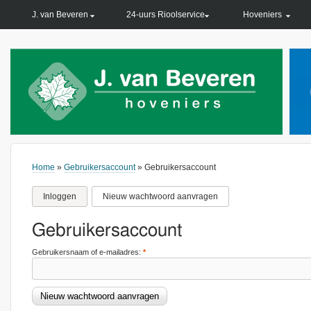
PRIMARY LINKS
J. van Beveren
24-uurs Rioolservice
Hoveniers
Home
»
Gebruikersaccount
» Gebruikersaccount
Inloggen
Nieuw wachtwoord aanvragen
Gebruikersaccount
Gebruikersnaam of e-mailadres:
*