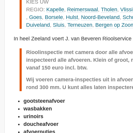
KIES UW
REGIO:
Kapelle
,
Reimerswaal
,
Tholen
,
Vliss
,
Goes
,
Borsele
,
Hulst
,
Noord-Beveland
,
Sch
Duiveland
,
Sluis
,
Terneuzen
,
Bergen op Zoo
In heel Zeeland voert J. van Beveren Rioolservice r
Rioolinspectie met camera door alle afvoe
inspecteerd alle afvoeren. Klein of groot, 
vanaf 150 euro incl. btw.
Wij voeren camera-inspecties uit in afvoe
rond 300 mm. U kunt alles laten inspecter
gootsteenafvoer
wasbakken
urinoirs
doucheafvoer
afvoerputjes