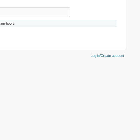
aam hoort.
ACCOUNT MENU
Log in/Create account