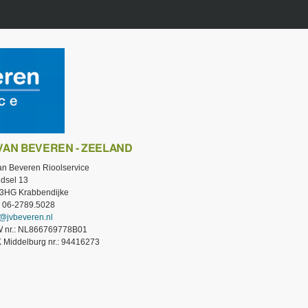
 VAN BEVEREN - ZEELAND
van Beveren Rioolservice
dsel 13
3HG Krabbendijke
.: 06-2789.5028
o@jvbeveren.nl
 nr.: NL866769778B01
 Middelburg nr.: 94416273