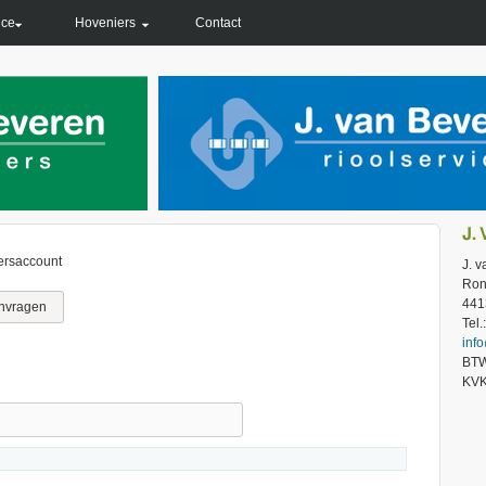
ice
Hoveniers
Contact
J.
ersaccount
J. 
Ron
441
nvragen
Tel
inf
BTW
KVK