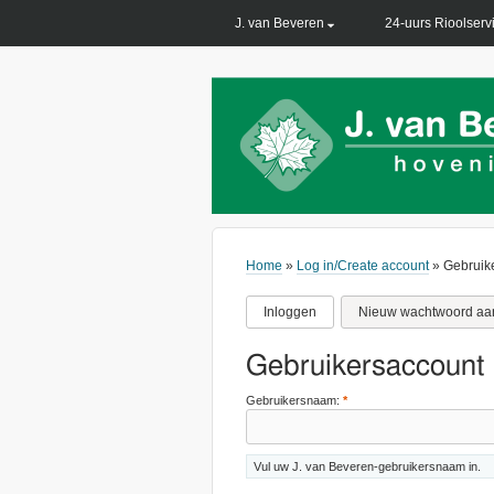
PRIMARY LINKS
J. van Beveren
24-uurs Rioolserv
Home
»
Log in/Create account
» Gebruik
Inloggen
Nieuw wachtwoord aa
Gebruikersaccount
Gebruikersnaam:
*
Vul uw J. van Beveren-gebruikersnaam in.