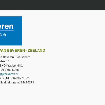
 VAN BEVEREN - ZEELAND
van Beveren Rioolservice
dsel 13
3HG Krabbendijke
.: 06-2789.5028
o@jvbeveren.nl
 nr.: NL866769778B01
 Middelburg nr.: 94416273