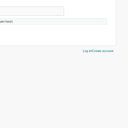
aam hoort.
ACCOUNT MENU
Log in/Create account