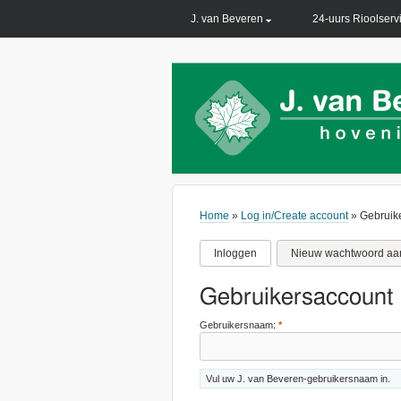
PRIMARY LINKS
J. van Beveren
24-uurs Rioolserv
Home
»
Log in/Create account
» Gebruik
Inloggen
Nieuw wachtwoord aa
Gebruikersaccount
Gebruikersnaam:
*
Vul uw J. van Beveren-gebruikersnaam in.