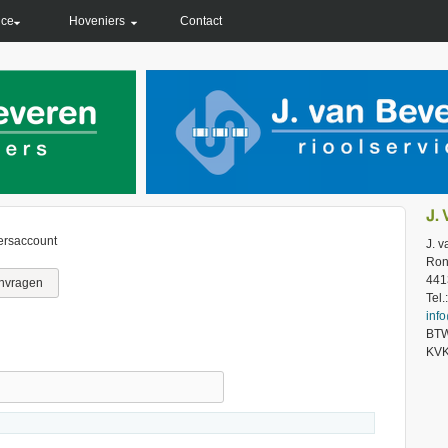
ice
Hoveniers
Contact
J.
ersaccount
J. 
Ron
441
nvragen
Tel
inf
BTW
KVK